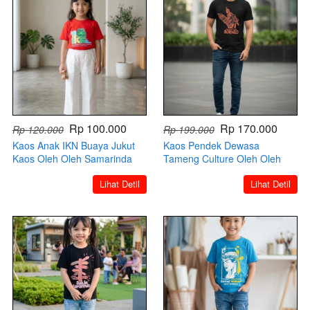
Rp 100.000
Rp 170.000
Rp 120.000
Rp 199.000
Kaos Anak IKN Buaya Jukut
Kaos Pendek Dewasa
Kaos Oleh Oleh Samarinda
Tameng Culture Oleh Oleh
Kaltim
Samarinda Unisex Jukut
`
`
Lihat Detil
Lihat Detil