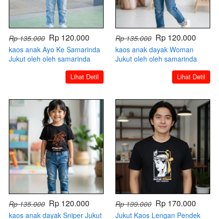
Rp 120.000
Rp 120.000
Rp 135.000
Rp 135.000
kaos anak Ayo Ke Samarinda
kaos anak dayak Woman
Jukut oleh oleh samarinda
Jukut oleh oleh samarinda
kaltim
kaltim
`
`
Lihat Detil
Lihat Detil
Rp 120.000
Rp 170.000
Rp 135.000
Rp 199.000
kaos anak dayak Sniper Jukut
Jukut Kaos Lengan Pendek