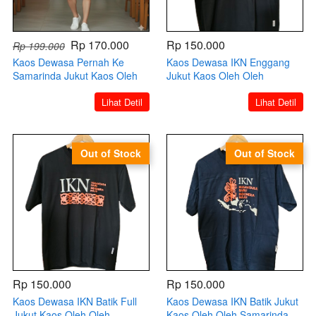
Rp 170.000
Rp 150.000
Rp 199.000
Kaos Dewasa Pernah Ke
Kaos Dewasa IKN Enggang
Samarinda Jukut Kaos Oleh
Jukut Kaos Oleh Oleh
Oleh Samarinda Kaltim
Samarinda Kaltim
`
`
Lihat Detil
Lihat Detil
Out of Stock
Out of Stock
Rp 150.000
Rp 150.000
Kaos Dewasa IKN Batik Full
Kaos Dewasa IKN Batik Jukut
Jukut Kaos Oleh Oleh
Kaos Oleh Oleh Samarinda