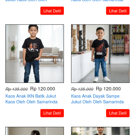
Samarinda Kaltim
Kaltim
`
`
Lihat Detil
Lihat Detil
Rp 120.000
Rp 120.000
Rp 135.000
Rp 135.000
Kaos Anak IKN Batik Jukut
Kaos Anak Dayak Sampe
Kaos Oleh Oleh Samarinda
Jukut Oleh Oleh Samarinda
Kaltim
Kaltim
`
`
Lihat Detil
Lihat Detil