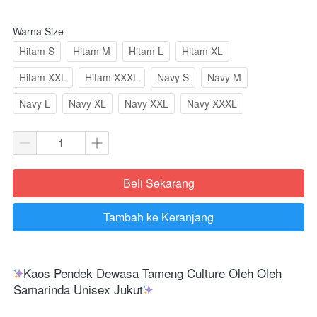
Warna Size
Hitam S
Hitam M
Hitam L
Hitam XL
Hitam XXL
Hitam XXXL
Navy S
Navy M
Navy L
Navy XL
Navy XXL
Navy XXXL
Beli Sekarang
`
Tambah ke Keranjang
`
Kaos Pendek Dewasa Tameng Culture Oleh Oleh 
Samarinda Unisex Jukut