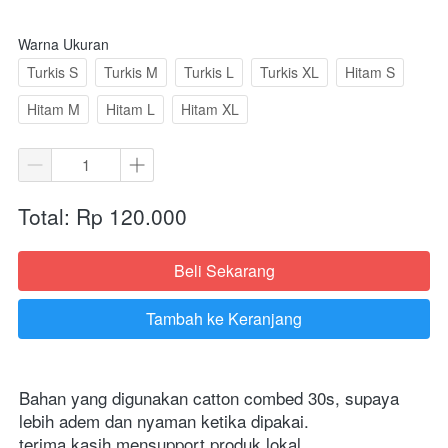
Warna Ukuran
Turkis S
Turkis M
Turkis L
Turkis XL
Hitam S
Hitam M
Hitam L
Hitam XL
Total: Rp 120.000
Beli Sekarang
`
Tambah ke Keranjang
`
Bahan yang digunakan catton combed 30s, supaya 
lebih adem dan nyaman ketika dipakai. 
terima kasih mensupport produk lokal.