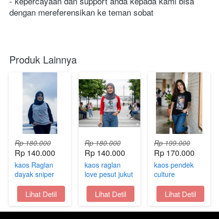
- kepercayaan dan support anda kepada kami bisa 
dengan mereferensikan ke teman sobat
Produk Lainnya
Rp 180.000
Rp 180.000
Rp 199.000
Rp 140.000
Rp 140.000
Rp 170.000
kaos Raglan
kaos raglan
kaos pendek
dayak sniper
love pesut jukut
culture
jukut oleh oleh
oleh oleh
eastborneo
samarinda
samarinda
Jukut oleh oleh
`
Lihat Detil
`
Lihat Detil
`
Lihat Detil
kaltim
kaltim
samarinda
kaltim