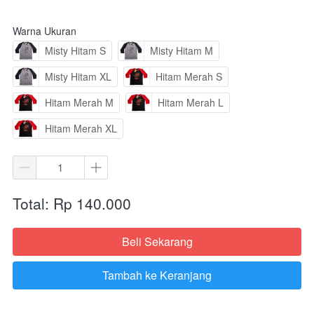
Warna Ukuran
Misty Hitam S
Misty Hitam M
Misty Hitam XL
Hitam Merah S
Hitam Merah M
Hitam Merah L
Hitam Merah XL
Total: Rp 140.000
Beli Sekarang
`
Tambah ke Keranjang
`