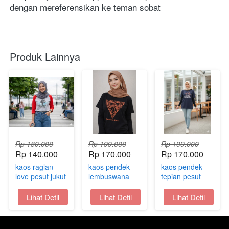
dengan mereferensikan ke teman sobat
Produk Lainnya
Rp 180.000
Rp 199.000
Rp 199.000
Rp 140.000
Rp 170.000
Rp 170.000
kaos raglan
kaos pendek
kaos pendek
love pesut jukut
lembuswana
tepian pesut
oleh oleh
legend Jukut
Jukut oleh oleh
samarinda
oleh oleh
samarinda
`
Lihat Detil
`
Lihat Detil
`
Lihat Detil
kaltim
samarinda
kaltim
kaltim