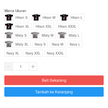
Warna Ukuran
Hitam S
Hitam M
Hitam L
Hitam XL
Hitam XXL
Hitam XXXL
Misty S
Misty M
Misty L
Misty XL
Navy S
Navy M
Navy L
Navy XL
Navy XXL
Navy XXXL
Beli Sekarang
`
Tambah ke Keranjang
`