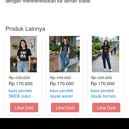
dengan mereferensikan ke teman sobat
Produk Lainnya
Rp 199.000
Rp 199.000
Rp 199.000
Rp 170.000
Rp 170.000
Rp 170.000
kaos pendek
kaos pendek
kaos pendek
SMDA Jukut
dayak warior
dayak borneo
oleh oleh
Jukut oleh oleh
legend Jukut
samarinda
samarinda
oleh oleh
`
Lihat Detil
`
Lihat Detil
`
Lihat Detil
kaltim
kaltim
samarinda
kaltim