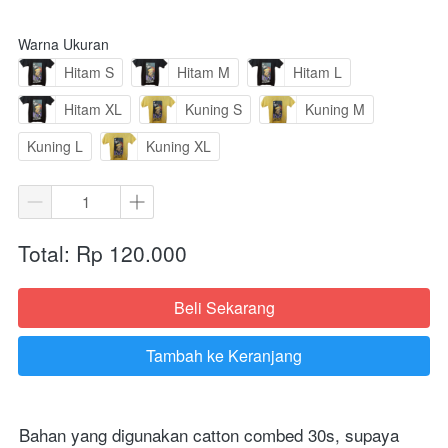
Warna Ukuran
Hitam S
Hitam M
Hitam L
Hitam XL
Kuning S
Kuning M
Kuning L
Kuning XL
Total: Rp 120.000
Beli Sekarang
`
Tambah ke Keranjang
`
Bahan yang digunakan catton combed 30s, supaya 