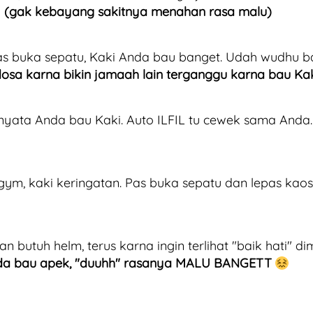
a
 (gak kebayang sakitnya menahan rasa malu)
 pas buka sepatu, Kaki Anda bau banget. Udah wudhu b
dosa karna bikin jamaah lain terganggu karna bau Ka
nyata Anda bau Kaki. Auto ILFIL tu cewek sama Anda.
gym, kaki keringatan. Pas buka sepatu dan lepas kaos 
 butuh helm, terus karna ingin terlihat "baik hati" d
nda bau apek, "duuhh" rasanya MALU BANGETT 