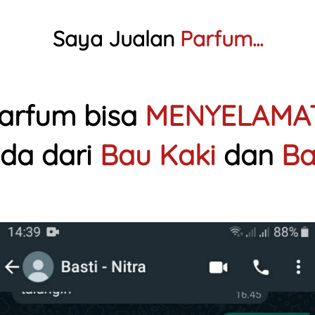
Saya Jualan
 Parfum...
arfum bisa 
MENYELAMA
nda dari 
Bau Kaki
 dan 
Ba