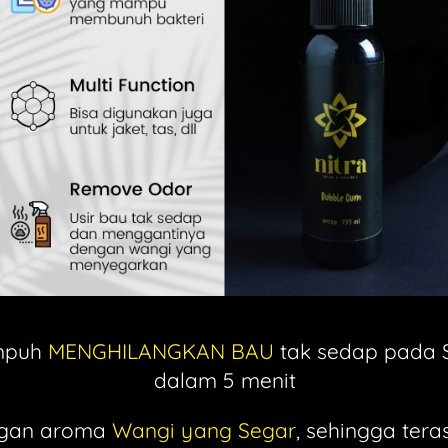
mpuh
 MENGHILANGKAN BAU
 tak sedap pada 
dalam 5 menit
gan aroma 
Wangi yang Segar
, sehingga tera